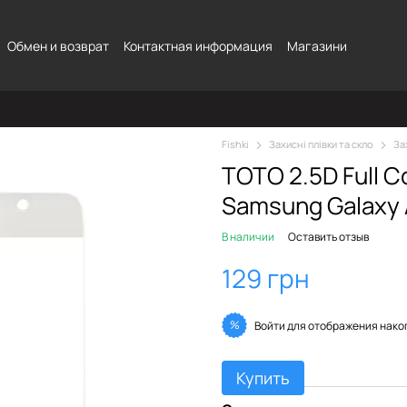
Обмен и возврат
Контактная информация
Магазини
Fishki
Захисні плівки та скло
За
TOTO 2.5D Full C
Samsung Galaxy 
В наличии
Оставить отзыв
129 грн
%
Войти
для отображения нако
Купить