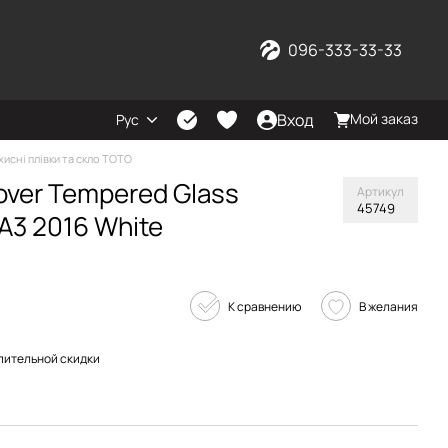
096-333-33-33
Вход
Мой заказ
Рус
хисні плівки та скло TOTO
over Tempered Glass
Артикул
45749
A3 2016 White
К сравнению
В желания
пительной скидки