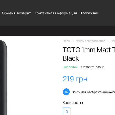
Обмен и возврат
Контактная информация
Магазини
Fishki
Чехлы для телефонов
Че
TOTO 1mm Matt T
Black
В наличии
Оставить отзыв
219 грн
%
Войти
для отображения нако
Количество
0