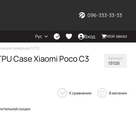
096-333-33-33
Вход
Мой заказ
Рус
хлы для телефонов TOTO
PU Case Xiaomi Poco C3
Артикул
131120
К сравнению
В желания
пительной скидки