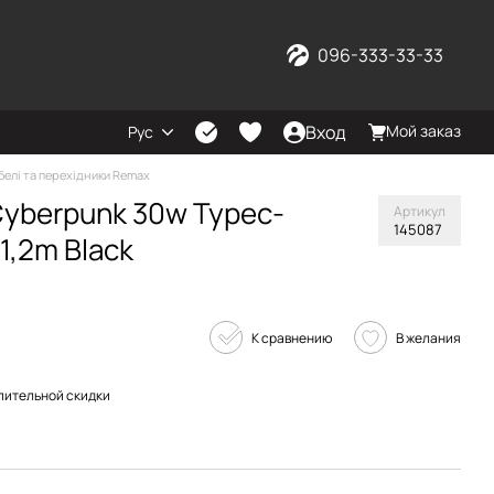
096-333-33-33
Вход
Мой заказ
Рус
белі та перехідники Remax
yberpunk 30w Typec-
Артикул
145087
 1,2m Black
К сравнению
В желания
пительной скидки