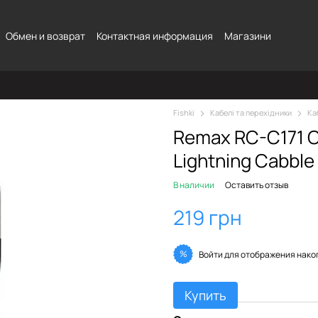
Обмен и возврат
Контактная информация
Магазини
Fishki
Кабелі та перехідники
Ка
Remax RC-C171 C
Lightning Cabble
В наличии
Оставить отзыв
219 грн
%
Войти
для отображения нако
Купить