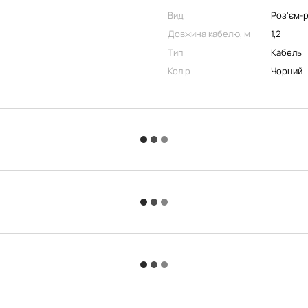
Вид
Роз'єм-
Довжина кабелю, м
1,2
Тип
Кабель
Колір
Чорний