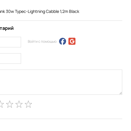
k 30w Typec-Lightning Cabble 1,2m Black
нтарий
Войти с помощью