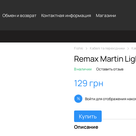
Обмен и возврат
Контактная информация
Магазини
Fishki
Кабелі та перехідники
Ка
Remax Martin Lig
В наличии
Оставить отзыв
129 грн
%
Войти
для отображения нако
Купить
Описание