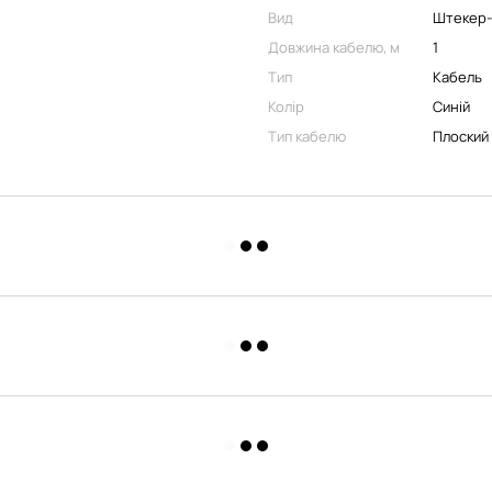
Вид
Штекер
Довжина кабелю, м
1
Тип
Кабель
Колір
Синій
Тип кабелю
Плоский