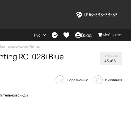
096-333-33-33
Вход
Мой заказ
Рус
белі та перехідники Remax
hting RC-028i Blue
Артикул
43985
К сравнению
В желания
пительной скидки