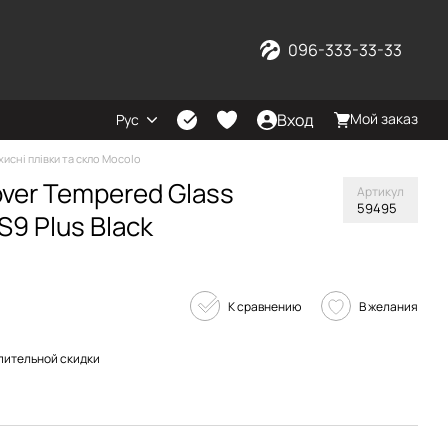
096-333-33-33
Вход
Мой заказ
Рус
хисні плівки та скло Mocolo
over Tempered Glass
Артикул
59495
9 Plus Black
К сравнению
В желания
пительной скидки