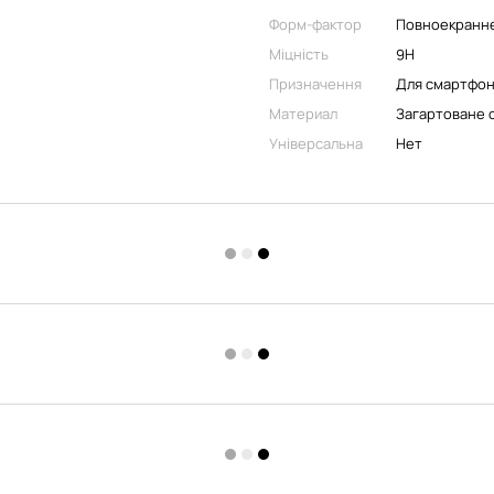
Форм-фактор
Повноекранн
Міцність
9H
Призначення
Для смартфо
Материал
Загартоване 
Універсальна
Нет