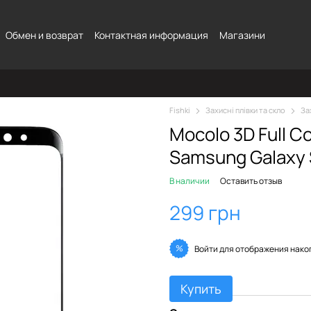
Обмен и возврат
Контактная информация
Магазини
Fishki
Захисні плівки та скло
За
Mocolo 3D Full C
Samsung Galaxy S
В наличии
Оставить отзыв
299 грн
%
Войти
для отображения нако
Купить