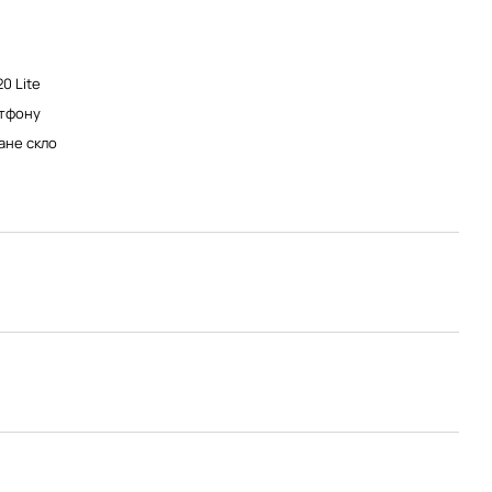
0 Lite
тфону
ане скло