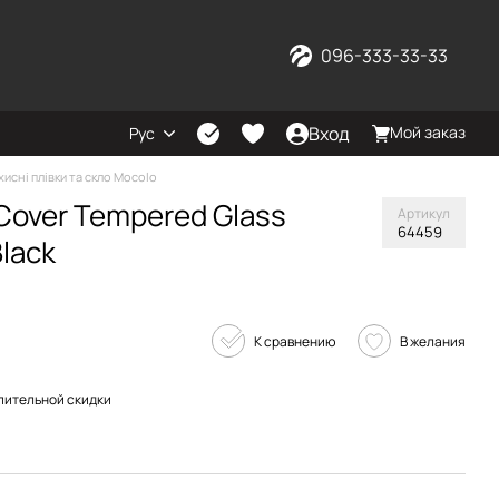
096-333-33-33
Вход
Мой заказ
Рус
хисні плівки та скло Mocolo
 Cover Tempered Glass
Артикул
64459
Black
К сравнению
В желания
пительной скидки