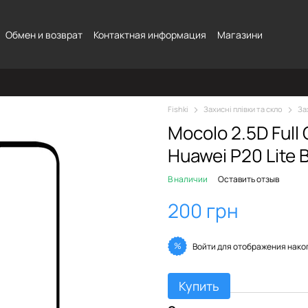
Обмен и возврат
Контактная информация
Магазини
Fishki
Захисні плівки та скло
За
Mocolo 2.5D Full
Huawei P20 Lite 
В наличии
Оставить отзыв
200 грн
%
Войти
для отображения нако
Купить