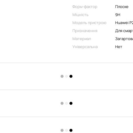
Форм-фактор
Плоске
Міцність
9H
Модель пристрою
Huawei P2
Призначення
Для смар
Материал
Загартов
Універсальна
Нет