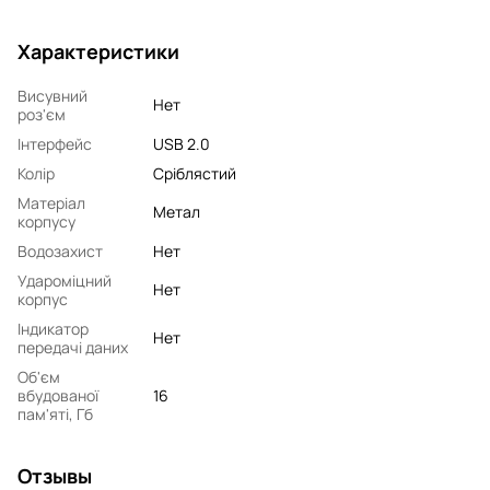
Характеристики
Висувний
Нет
роз'єм
Інтерфейс
USB 2.0
Колір
Сріблястий
Матеріал
Метал
корпусу
Водозахист
Нет
Удароміцний
Нет
корпус
Індикатор
Нет
передачі даних
Об'єм
вбудованої
16
пам'яті, Гб
Отзывы