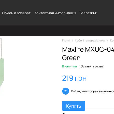
Обмен и возврат
Контактная информация
Магазини
Fishki
Кабелі та перехідники
Ка
Maxlife MXUC-04
Green
В наличии
Оставить отзыв
219 грн
%
Войти
для отображения нако
Купить