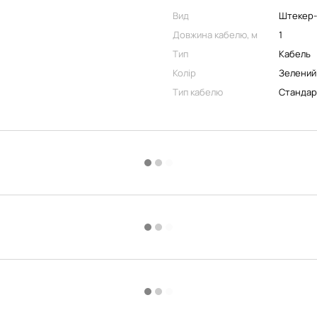
Вид
Штекер
Довжина кабелю, м
1
Тип
Кабель
Колір
Зелений
Тип кабелю
Стандар