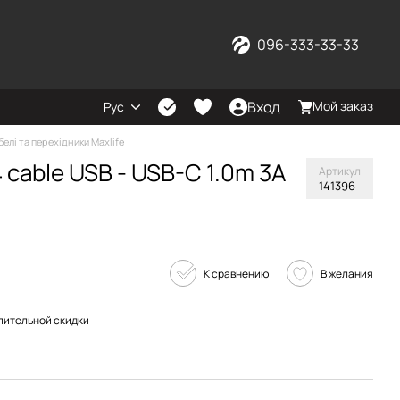
096-333-33-33
Вход
Мой заказ
Рус
белі та перехідники Maxlife
 cable USB - USB-C 1.0m 3A
Артикул
141396
К сравнению
В желания
пительной скидки