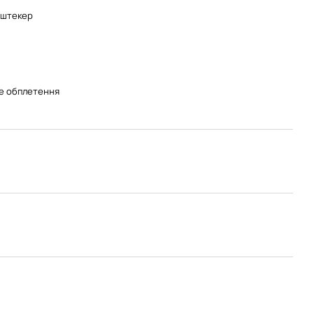
-штекер
е обплетення