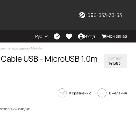
096-333-33-33
Вход
Мой заказ
Рус
белі та перехідники Maxlife
 Cable USB - MicroUSB 1.0m
Артикул
141383
К сравнению
В желания
пительной скидки