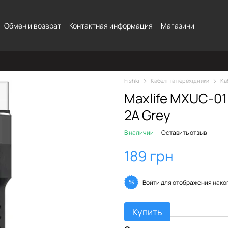
Обмен и возврат
Контактная информация
Магазини
Fishki
Кабелі та перехідники
Ка
Maxlife MXUC-01
2A Grey
В наличии
Оставить отзыв
189 грн
%
Войти
для отображения нако
Купить