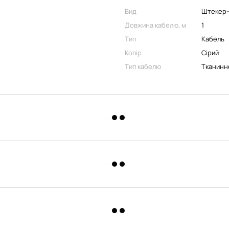
Вид
Штекер
Довжина кабелю, м
1
Тип
Кабель
Колір
Сірий
Тип кабелю
Тканинн