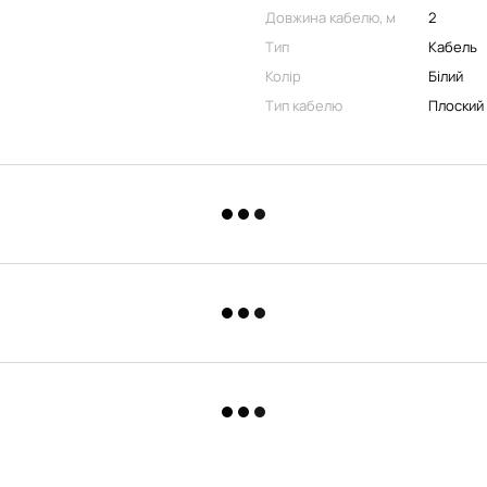
Довжина кабелю, м
2
Тип
Кабель
Колір
Білий
Тип кабелю
Плоский