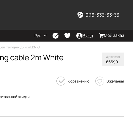
096-333-33-33
Вход
Мой заказ
Рус
белі та перехідники LDNIO
ing cable 2m White
Артикул
66590
К сравнению
В желания
пительной скидки