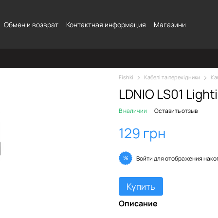
Обмен и возврат
Контактная информация
Магазини
Fishki
Кабелі та перехідники
Ка
LDNIO LS01 Light
В наличии
Оставить отзыв
129 грн
%
Войти
для отображения нако
Купить
Описание