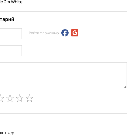
le 2m White
нтарий
Войти с помощью
-штекер