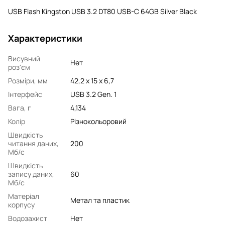
USB Flash Kingston USB 3.2 DT80 USB-C 64GB Silver Black
Характеристики
Висувний
Нет
роз'єм
Розміри, мм
42,2 x 15 x 6,7
Інтерфейс
USB 3.2 Gen. 1
Вага, г
4,134
Колір
Різнокольоровий
Швидкість
читання даних,
200
Мб/с
Швидкість
запису даних,
60
Мб/с
Матеріал
Метал та пластик
корпусу
Водозахист
Нет