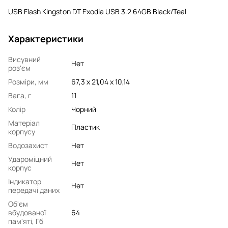
USB Flash Kingston DT Exodia USB 3.2 64GB Black/Teal
Характеристики
Висувний
Нет
роз'єм
Розміри, мм
67,3 x 21,04 x 10,14
Вага, г
11
Колір
Чорний
Матеріал
Пластик
корпусу
Водозахист
Нет
Удароміцний
Нет
корпус
Індикатор
Нет
передачі даних
Об'єм
вбудованої
64
пам'яті, Гб