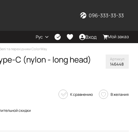
096-333-33-33
Вход
Мой заказ
Рус
белі та перехідники ColorWay
ype-C (nylon - long head)
Артикул
146448
К сравнению
В желания
пительной скидки