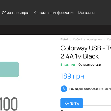
Обмен и возврат
Контактная информация
Магазини
Fishki
Кабелі та перехідники
Ка
Colorway USB - T
2.4А 1м Black
В наличии
Оставить отзыв
189 грн
%
Войти
для отображения нако
Купить