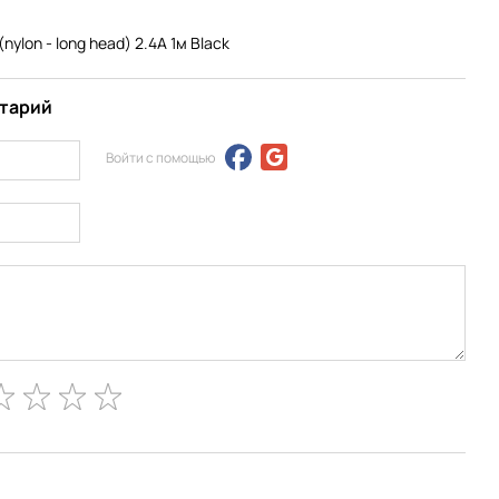
nylon - long head) 2.4А 1м Black
нтарий
Войти с помощью