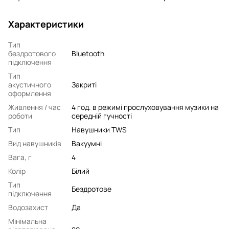
Характеристики
Тип
бездротового
Bluetooth
підключення
Тип
акустичного
Закриті
оформлення
Живлення / час
4 год. в режимі прослуховування музики на
роботи
середній гучності
Тип
Навушники TWS
Вид навушників
Вакуумні
Вага, г
4
Колір
Білий
Тип
Бездротове
підключення
Водозахист
Да
Мінімальна