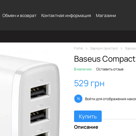
Обмен и возврат
Контактная информация
Магазини
Fishki
Зарядні пристрої
Зарядн
Baseus Compact 
В наличии
Оставить отзыв
529 грн
%
Войти
для отображения нако
Купить
Описание