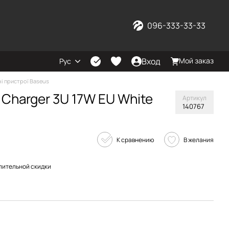
096-333-33-33
Вход
Мой заказ
Рус
і пристрої Baseus
Charger 3U 17W EU White
Артикул
140767
К сравнению
В желания
пительной скидки