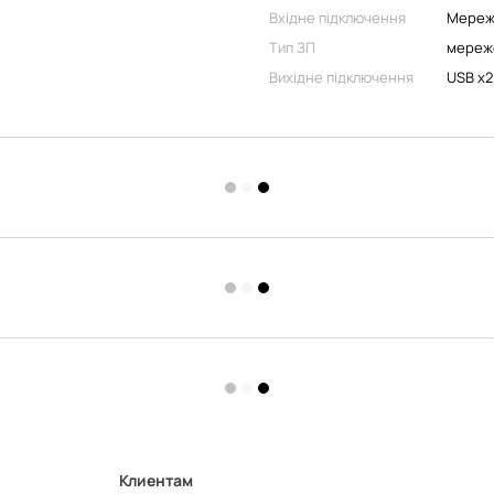
Вхідне підключення
Мереж
Тип ЗП
мереж
Вихідне підключення
USB x2
Клиентам