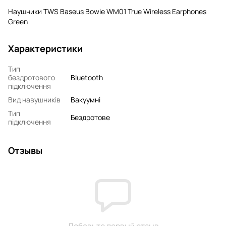
Наушники TWS Baseus Bowie WM01 True Wireless Earphones
Green
Характеристики
Тип
бездротового
Bluetooth
підключення
Вид навушників
Вакуумні
Тип
Бездротове
підключення
Отзывы
Добавьте первый отзыв