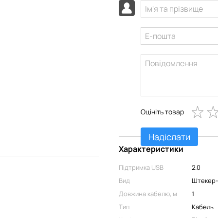
Оцініть товар
Надіслати
Характеристики
Підтримка USB
2.0
Вид
Штекер
Довжина кабелю, м
1
Тип
Кабель