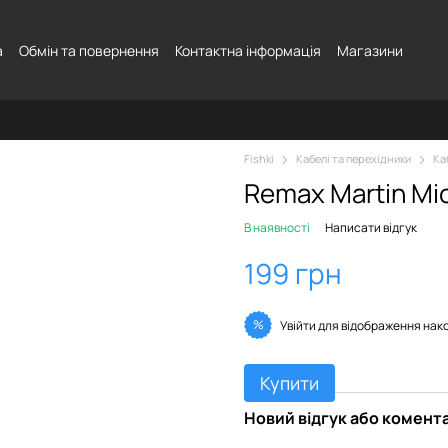
а
Обмін та повернення
Контактна інформація
Магазини
Fishki
Кабелі та перехідники
Ка
Remax Martin Mi
В наявності
Написати відгук
199 грн
%
Увійти
для відображення нак
Купити
Новий відгук або комент