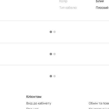
Колір
Білий
Тип кабелю
Плоский
Клієнтам
Вхід до кабінету
Обмін та по