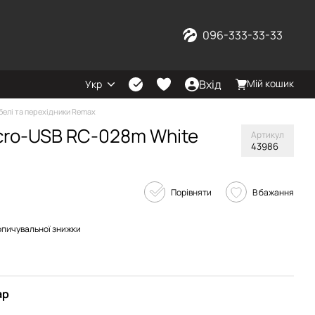
096-333-33-33
Вхід
Мій кошик
Укр
белі та перехідники Remax
cro-USB RC-028m White
Артикул
43986
Порівняти
В бажання
опичувальної знижки
ар