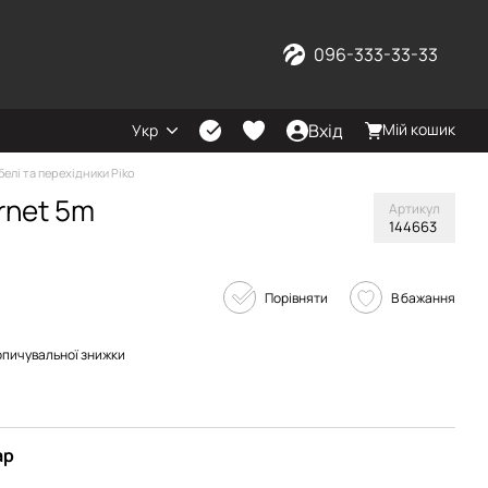
096-333-33-33
Вхід
Мій кошик
Укр
белі та перехідники Piko
rnet 5m
Артикул
144663
Порівняти
В бажання
опичувальної знижки
ар