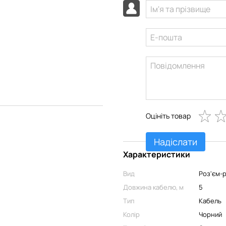
Оцініть товар
Надіслати
Характеристики
Вид
Роз'єм-
Довжина кабелю, м
5
Тип
Кабель
Колір
Чорний