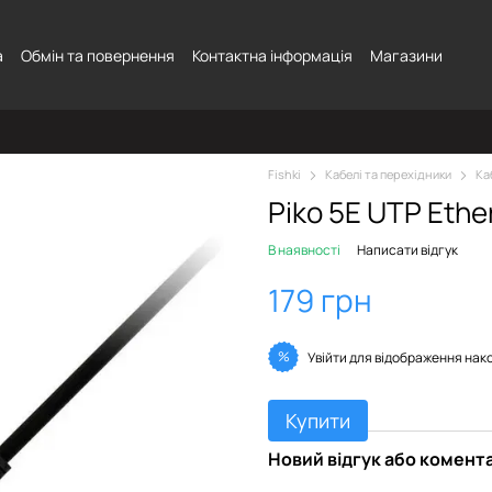
а
Обмін та повернення
Контактна інформація
Магазини
Fishki
Кабелі та перехідники
Ка
Piko 5E UTP Ethe
В наявності
Написати відгук
179 грн
%
Увійти
для відображення нак
Купити
Новий відгук або комент