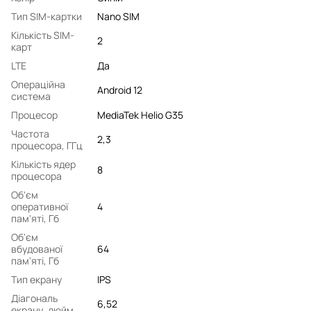
Тип SIM-картки
Nano SIM
Кількість SIM-
2
карт
LTE
Да
Операційна
Android 12
система
Процесор
MediaTek Helio G35
Частота
2,3
процесора, ГГц
Кількість ядер
8
процесора
Об'єм
оперативної
4
пам'яті, Гб
Об'єм
вбудованої
64
пам'яті, Гб
Тип екрану
IPS
Діагональ
6,52
екрану, дюйм