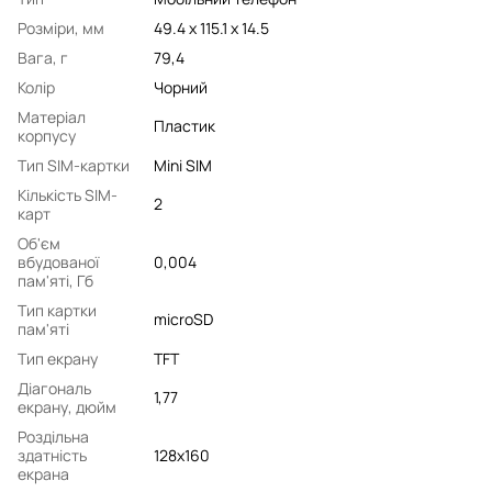
Розміри, мм
49.4 х 115.1 х 14.5
Вага, г
79,4
Колір
Чорний
Матеріал
Пластик
корпусу
Тип SIM-картки
Mini SIM
Кількість SIM-
2
карт
Об'єм
вбудованої
0,004
пам'яті, Гб
Тип картки
microSD
пам'яті
Тип екрану
TFT
Діагональ
1,77
екрану, дюйм
Роздільна
здатність
128x160
екрана