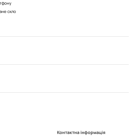
тфону
ане скло
Контактна інформація