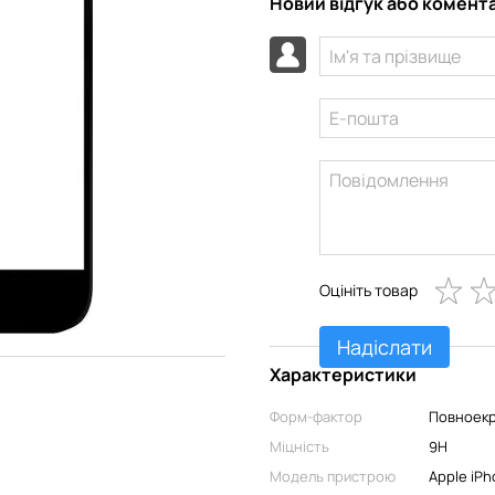
Новий відгук або комент
Оцініть товар
Надіслати
Характеристики
Форм-фактор
Повноекр
Міцність
9H
Модель пристрою
Apple iPh