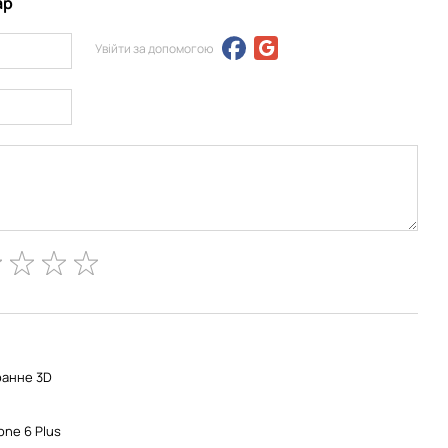
ар
Увійти за допомогою
анне 3D
one 6 Plus