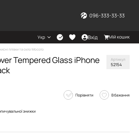
096-333-33-33
Вхід
Мій кошик
Укр
хисні плівки та скло Mocolo
over Tempered Glass iPhone
Артикул
52154
ack
Порівняти
В бажання
опичувальної знижки