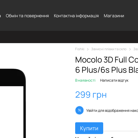
а
Обмін та повернення
Контактна інформація
Магазини
Fishki
Захисні плівки та скло
За
Mocolo 3D Full C
6 Plus/6s Plus Bl
В наявності
Написати відгук
299 грн
%
Увійти
для відображення нак
Купити