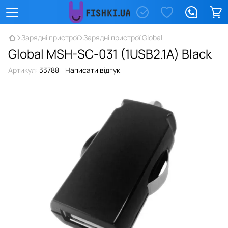
Зарядні пристрої
Зарядні пристрої Global
Global MSH-SC-031 (1USB2.1A) Black
Артикул:
33788
Написати відгук