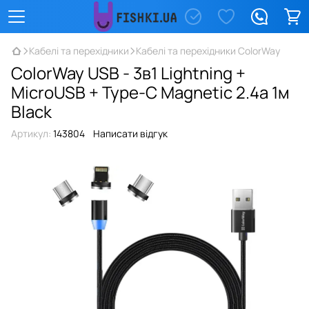
Кабелі та перехідники
Кабелі та перехідники ColorWay
ColorWay USB - 3в1 Lightning +
MicroUSB + Type-C Magnetic 2.4а 1м
Black
Артикул:
143804
Написати відгук