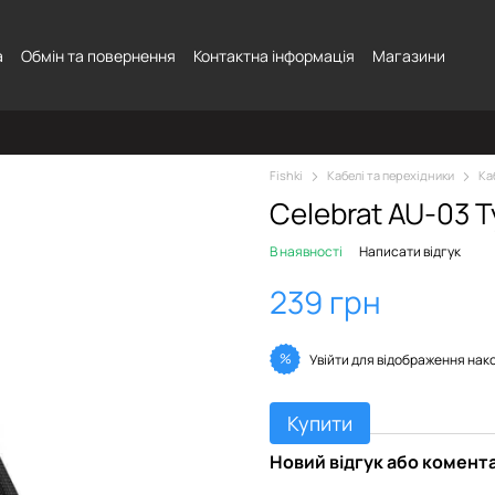
а
Обмін та повернення
Контактна інформація
Магазини
Fishki
Кабелі та перехідники
Ка
Celebrat AU-03 
В наявності
Написати відгук
239 грн
%
Увійти
для відображення нак
Купити
Новий відгук або комент