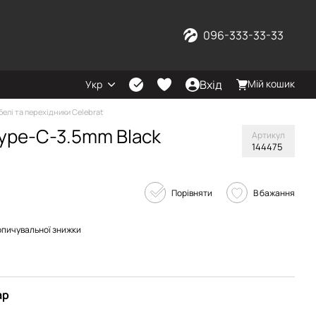
096-333-33-33
Вхід
Мій кошик
Укр
белі та перехідники Celebrat
Type-C-3.5mm Black
Артикул
144475
Порівняти
В бажання
опичувальної знижки
ар