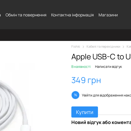
а
Обмін та повернення
Контактна інформація
Магазини
Fishki
Кабелі та перехідники
Ка
Apple USB-C to 
В наявності
Написати відгук
349 грн
%
Увійти
для відображення нак
Купити
Новий відгук або комент