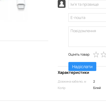
Оцініть товар
Надіслати
Характеристики
Довжина кабелю, м
2
Колір
Білий