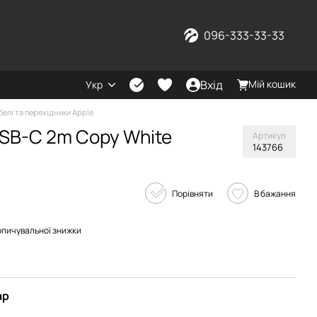
096-333-33-33
Вхід
Мій кошик
Укр
белі та перехідники Apple
USB-C 2m Copy White
Артикул
143766
Порівняти
В бажання
опичувальної знижки
ар